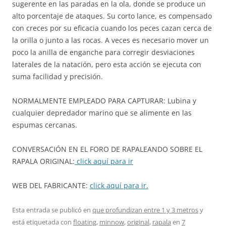
sugerente en las paradas en la ola, donde se produce un
alto porcentaje de ataques. Su corto lance, es compensado
con creces por su eficacia cuando los peces cazan cerca de
la orilla o junto a las rocas. A veces es necesario mover un
poco la anilla de enganche para corregir desviaciones
laterales de la natación, pero esta acción se ejecuta con
suma facilidad y precisión.
NORMALMENTE EMPLEADO PARA CAPTURAR: Lubina y
cualquier depredador marino que se alimente en las
espumas cercanas.
CONVERSACIÓN EN EL FORO DE RAPALEANDO SOBRE EL
RAPALA ORIGINAL:
click aquí para ir
WEB DEL FABRICANTE:
click aquí para ir.
Esta entrada se publicó en
que profundizan entre 1 y 3 metros
y
está etiquetada con
floating
,
minnow
,
original
,
rapala
en
7