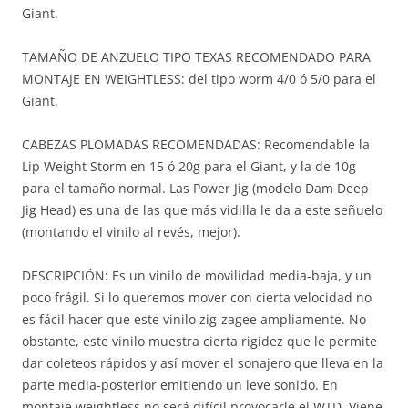
Giant.
TAMAÑO DE ANZUELO TIPO TEXAS RECOMENDADO PARA
MONTAJE EN WEIGHTLESS: del tipo worm 4/0 ó 5/0 para el
Giant.
CABEZAS PLOMADAS RECOMENDADAS: Recomendable la
Lip Weight Storm en 15 ó 20g para el Giant, y la de 10g
para el tamaño normal. Las Power Jig (modelo Dam Deep
Jig Head) es una de las que más vidilla le da a este señuelo
(montando el vinilo al revés, mejor).
DESCRIPCIÓN: Es un vinilo de movilidad media-baja, y un
poco frágil. Si lo queremos mover con cierta velocidad no
es fácil hacer que este vinilo zig-zagee ampliamente. No
obstante, este vinilo muestra cierta rigidez que le permite
dar coleteos rápidos y así mover el sonajero que lleva en la
parte media-posterior emitiendo un leve sonido. En
montaje weightless no será difícil provocarle el WTD. Viene