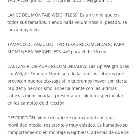
TAMAÑOS: Junior 4,5″ / Normal 5,25″ / Magnum 7″.
LANCE DEL MONTAJE WEIGHTLESS: Es un vinilo que en
todos sus tamaños, siendo nada voluminoso ni pesado, se
lanza muy bien.
TAMAÑO DE ANZUELO TIPO TEXAS RECOMENDADO PARA
MONTAJE EN WEIGHTLESS: 4/0 para el de 13 cms.
CABEZAS PLOMADAS RECOMENDADAS: Las Lip Weigth o las
Lip Weight Shad de Storm son de las únicas cabezas que
provocan buenos zig-zags si lo queremos mover con cierta
rapidez y nerviosismo. Especialmente con las últimas
cabezas mencionadas, presenta un coleteo espectacular
en los cambios de dirección.
DESCRIPCIÓN: Viene dotado de un material con una
movilidad media, resistente y muy elástico. Es llamativo su
comportamiento en montaje weigthless, además de que se