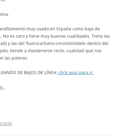
ena.
nofilamento muy usado en España como bajo de
as. No es caro y tiene muy buenas cualidades. Tiene las
ad) y las del fluorocarbono («invisibilidad» dentro del
 rígido, tiende a mantenerse recto, cualidad que nos
n las poteras.
EANDO DE BAJOS DE LÍNEA:
click aquí para ir.
ir.
il 2010
.