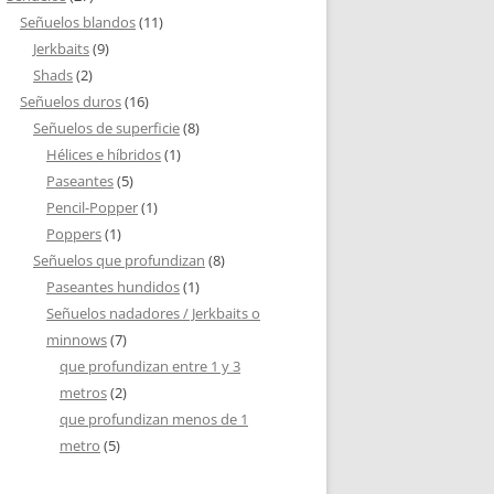
Señuelos blandos
(11)
Jerkbaits
(9)
Shads
(2)
Señuelos duros
(16)
Señuelos de superficie
(8)
Hélices e híbridos
(1)
Paseantes
(5)
Pencil-Popper
(1)
Poppers
(1)
Señuelos que profundizan
(8)
Paseantes hundidos
(1)
Señuelos nadadores / Jerkbaits o
minnows
(7)
que profundizan entre 1 y 3
metros
(2)
que profundizan menos de 1
metro
(5)