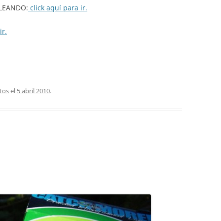
LEANDO:
click aquí para ir.
ir.
tos
el
5 abril 2010
.