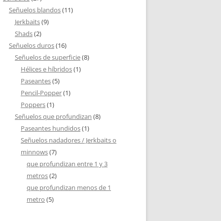
Señuelos blandos
(11)
Jerkbaits
(9)
Shads
(2)
Señuelos duros
(16)
Señuelos de superficie
(8)
Hélices e híbridos
(1)
Paseantes
(5)
Pencil-Popper
(1)
Poppers
(1)
Señuelos que profundizan
(8)
Paseantes hundidos
(1)
Señuelos nadadores / Jerkbaits o
minnows
(7)
que profundizan entre 1 y 3
metros
(2)
que profundizan menos de 1
metro
(5)