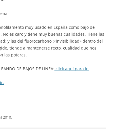
ena.
nofilamento muy usado en España como bajo de
as. No es caro y tiene muy buenas cualidades. Tiene las
ad) y las del fluorocarbono («invisibilidad» dentro del
 rígido, tiende a mantenerse recto, cualidad que nos
n las poteras.
EANDO DE BAJOS DE LÍNEA:
click aquí para ir.
ir.
il 2010
.