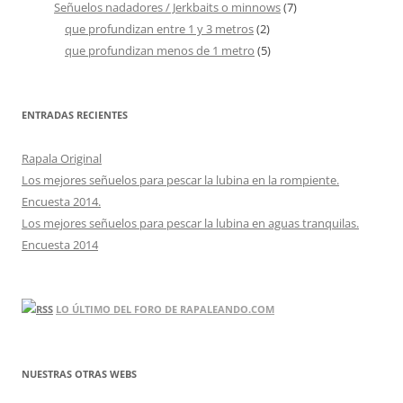
Señuelos nadadores / Jerkbaits o minnows
(7)
que profundizan entre 1 y 3 metros
(2)
que profundizan menos de 1 metro
(5)
ENTRADAS RECIENTES
Rapala Original
Los mejores señuelos para pescar la lubina en la rompiente.
Encuesta 2014.
Los mejores señuelos para pescar la lubina en aguas tranquilas.
Encuesta 2014
LO ÚLTIMO DEL FORO DE RAPALEANDO.COM
NUESTRAS OTRAS WEBS