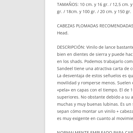
TAMAÑOS: 10 cm. y 16 gr. / 12,5 cm. y 2
gr. / 18cm. y 100 gr. / 20 cm. y 150 gr.
CABEZAS PLOMADAS RECOMENDADAS: Las 
Head.
DESCRIPCIÓN: Vinilo de lance bastant
bien en dientes de sierra y puede hac
en los shads. Podemos trabajarlo como
Sandeel tiene una atractiva carta de co
La desventaja de estos señuelos es q
movilidad y romperse menos. Suelen de
«pela» en capas con el tiempo. El de
superiores. No obstante debido a su a
muchas y muy buenas lubinas. Es un
sepan cómo montar un vinilo + cabeza
es muy exigente en cuanto al movimien
NORMALMENTE EMPLEADO PARA CAPT