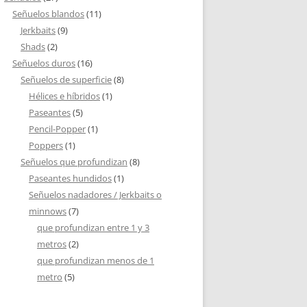
Señuelos blandos
(11)
Jerkbaits
(9)
Shads
(2)
Señuelos duros
(16)
Señuelos de superficie
(8)
Hélices e híbridos
(1)
Paseantes
(5)
Pencil-Popper
(1)
Poppers
(1)
Señuelos que profundizan
(8)
Paseantes hundidos
(1)
Señuelos nadadores / Jerkbaits o
minnows
(7)
que profundizan entre 1 y 3
metros
(2)
que profundizan menos de 1
metro
(5)