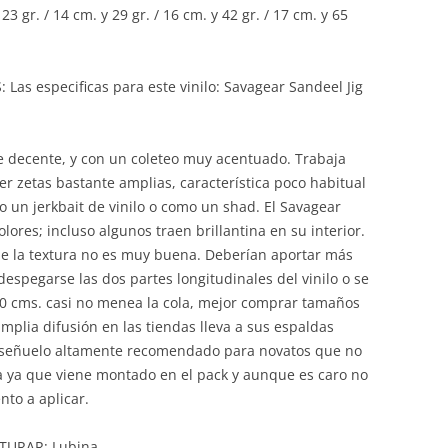
3 gr. / 14 cm. y 29 gr. / 16 cm. y 42 gr. / 17 cm. y 65
especificas para este vinilo: Savagear Sandeel Jig
e decente, y con un coleteo muy acentuado. Trabaja
er zetas bastante amplias, característica poco habitual
 un jerkbait de vinilo o como un shad. El Savagear
lores; incluso algunos traen brillantina en su interior.
ue la textura no es muy buena. Deberían aportar más
spegarse las dos partes longitudinales del vinilo o se
 10 cms. casi no menea la cola, mejor comprar tamaños
mplia difusión en las tiendas lleva a sus espaldas
 señuelo altamente recomendado para novatos que no
 ya que viene montado en el pack y aunque es caro no
to a aplicar.
URAR: Lubina.