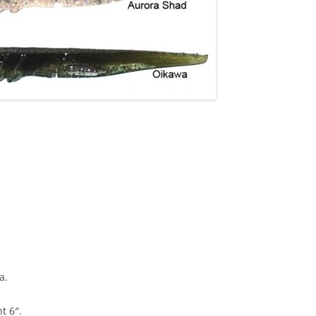
a.
t 6″.