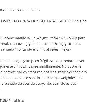
es medios con el Giant.
COMENDADO PARA MONTAJE EN WEIGHTLESS: del tipo
comendable la Lip Weight Storm en 15 ó 20g para
normal. Las Power Jig (modelo Dam Deep Jig Head) es
e señuelo (montando el vinilo al revés, mejor).
d media-baja, y un poco frágil. Si lo queremos mover
 que este vinilo zig-zagee ampliamente. No obstante,
 le permite dar coleteos rápidos y así mover el sonajero
 emitiendo un leve sonido. En montaje weightless no
 impregnado de esencia atrayente. Lo malo es que
.
URAR: Lubina.