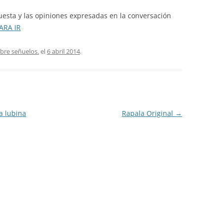
uesta y las opiniones expresadas en la conversación
ARA IR
bre señuelos.
el
6 abril 2014
.
a lubina
Rapala Original
→