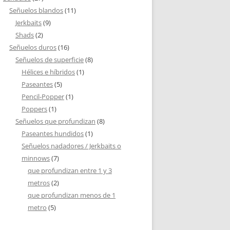
Señuelos blandos
(11)
Jerkbaits
(9)
Shads
(2)
Señuelos duros
(16)
Señuelos de superficie
(8)
Hélices e híbridos
(1)
Paseantes
(5)
Pencil-Popper
(1)
Poppers
(1)
Señuelos que profundizan
(8)
Paseantes hundidos
(1)
Señuelos nadadores / Jerkbaits o
minnows
(7)
que profundizan entre 1 y 3
metros
(2)
que profundizan menos de 1
metro
(5)