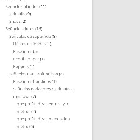
Señuelos blandos
(11)
Jerkbaits
(9)
Shads
(2)
Señuelos duros
(16)
Señuelos de superficie
(8)
Hélices e híbridos
(1)
Paseantes
(5)
Pencil-Popper
(1)
Poppers
(1)
Señuelos que profundizan
(8)
Paseantes hundidos
(1)
Señuelos nadadores / Jerkbaits o
minnows
(7)
que profundizan entre 1 y 3
metros
(2)
que profundizan menos de 1
metro
(5)