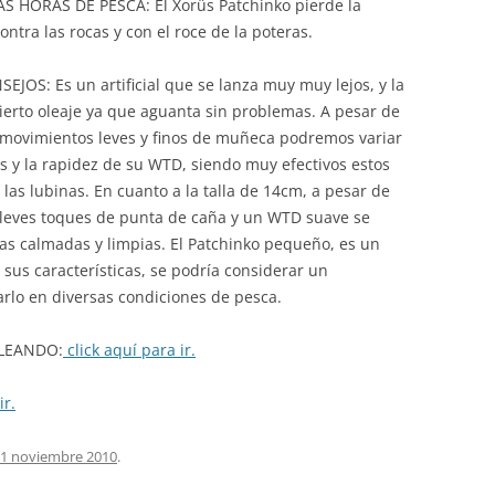
HORAS DE PESCA: El Xorüs Patchinko pierde la
ontra las rocas y con el roce de la poteras.
S: Es un artificial que se lanza muy muy lejos, y la
cierto oleaje ya que aguanta sin problemas. A pesar de
n movimientos leves y finos de muñeca podremos variar
s y la rapidez de su WTD, siendo muy efectivos estos
las lubinas. En cuanto a la talla de 14cm, a pesar de
on leves toques de punta de caña y un WTD suave se
s calmadas y limpias. El Patchinko pequeño, es un
s sus características, se podría considerar un
rlo en diversas condiciones de pesca.
LEANDO:
click aquí para ir.
ir.
1 noviembre 2010
.