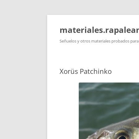
Saltar
al
contenido
materiales.rapale
Señuelos y otros materiales probados para l
Xorüs Patchinko