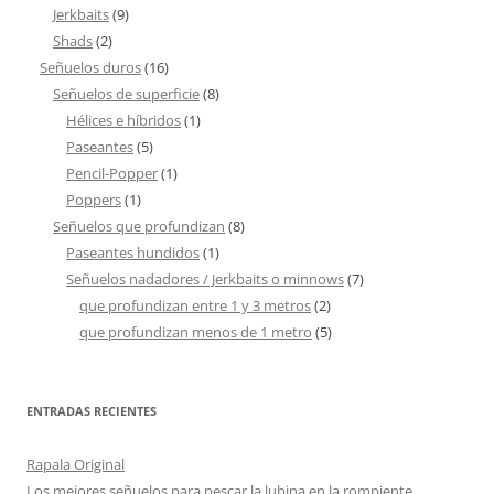
Jerkbaits
(9)
Shads
(2)
Señuelos duros
(16)
Señuelos de superficie
(8)
Hélices e híbridos
(1)
Paseantes
(5)
Pencil-Popper
(1)
Poppers
(1)
Señuelos que profundizan
(8)
Paseantes hundidos
(1)
Señuelos nadadores / Jerkbaits o minnows
(7)
que profundizan entre 1 y 3 metros
(2)
que profundizan menos de 1 metro
(5)
ENTRADAS RECIENTES
Rapala Original
Los mejores señuelos para pescar la lubina en la rompiente.