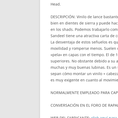
Head.
DESCRIPCIÓN: Vinilo de lance bastant
bien en dientes de sierra y puede hac
en los shads. Podemos trabajarlo como
Sandeel tiene una atractiva carta de co
La desventaja de estos señuelos es q
movilidad y romperse menos. Suelen de
«pela» en capas con el tiempo. El de
superiores. No obstante debido a su a
muchas y muy buenas lubinas. Es un
sepan cómo montar un vinilo + cabeza
es muy exigente en cuanto al movimien
NORMALMENTE EMPLEADO PARA CAPT
CONVERSACIÓN EN EL FORO DE RAPA
WEB DEL FABRICANTE:
click aquí para 