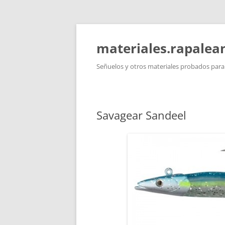
Saltar
al
contenido
materiales.rapale
Señuelos y otros materiales probados para l
Savagear Sandeel