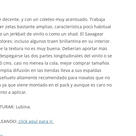
e decente, y con un coleteo muy acentuado. Trabaja
er zetas bastante amplias, característica poco habitual
 un jerkbait de vinilo o como un shad. El Savagear
lores; incluso algunos traen brillantina en su interior.
ue la textura no es muy buena. Deberían aportar más
spegarse las dos partes longitudinales del vinilo o se
 10 cms. casi no menea la cola, mejor comprar tamaños
mplia difusión en las tiendas lleva a sus espaldas
 señuelo altamente recomendado para novatos que no
 ya que viene montado en el pack y aunque es caro no
to a aplicar.
URAR: Lubina.
LEANDO:
click aquí para ir.
ir.