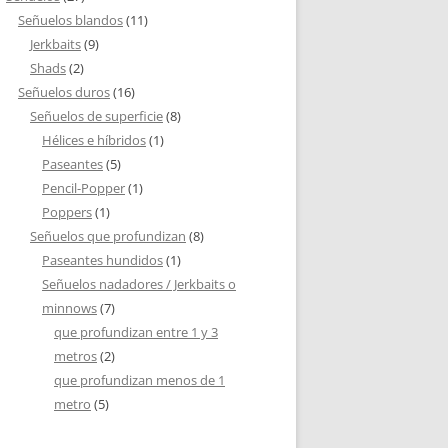
Señuelos blandos
(11)
Jerkbaits
(9)
Shads
(2)
Señuelos duros
(16)
Señuelos de superficie
(8)
Hélices e híbridos
(1)
Paseantes
(5)
Pencil-Popper
(1)
Poppers
(1)
Señuelos que profundizan
(8)
Paseantes hundidos
(1)
Señuelos nadadores / Jerkbaits o
minnows
(7)
que profundizan entre 1 y 3
metros
(2)
que profundizan menos de 1
metro
(5)