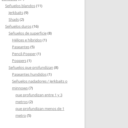
Señuelos blandos
(11)
Jerkbaits
(9)
Shads
(2)
Señuelos duros
(16)
Señuelos de superficie
(8)
Hélices e híbridos
(1)
Paseantes
(5)
Pencil-Popper
(1)
Poppers
(1)
Señuelos que profundizan
(8)
Paseantes hundidos
(1)
Señuelos nadadores / Jerkbaits o
minnows
(7)
que profundizan entre 1 y 3
metros
(2)
que profundizan menos de 1
metro
(5)