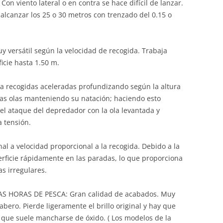
Con viento lateral o en contra se hace difícil de lanzar.
l alcanzar los 25 o 30 metros con trenzado del 0.15 o
rsátil según la velocidad de recogida. Trabaja
icie hasta 1.50 m.
recogidas aceleradas profundizando según la altura
 las olas manteniendo su natación; haciendo esto
el ataque del depredador con la ola levantada y
 tensión.
nal a velocidad proporcional a la recogida. Debido a la
perficie rápidamente en las paradas, lo que proporciona
s irregulares.
 HORAS DE PESCA: Gran calidad de acabados. Muy
bero. Pierde ligeramente el brillo original y hay que
ya que suele mancharse de óxido. ( Los modelos de la