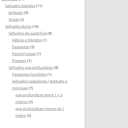
Señuelos blandos
(11)
Jerkbaits
(9)
Shads
(2)
Señuelos duros
(16)
Señuelos de superficie
(8)
Hélices e híbridos
(1)
Paseantes
(5)
Pencil-Popper
(1)
Poppers
(1)
Señuelos que profundizan
(8)
Paseantes hundidos
(1)
Señuelos nadadores / Jerkbaits o
minnows
(7)
que profundizan entre 1 y 3
metros
(2)
que profundizan menos de 1
metro
(5)