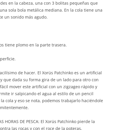
ades en la cabeza, una con 3 bolitas pequeñas que
una sola bola metálica mediana. En la cola tiene una
te un sonido más agudo.
s tiene plomo en la parte trasera.
rficie.
ilísimo de hacer. El Xorüs Patchinko es un artificial
y que dada su forma gira de un lado para otro con
cil mover este artificial con un zigzageo rápido y
mite ir salpicando el agua al estilo de un pencil
la cola y eso se nota, podemos trabajarlo haciéndole
ermitentemente.
HORAS DE PESCA: El Xorüs Patchinko pierde la
ontra las rocas y con el roce de la poteras.