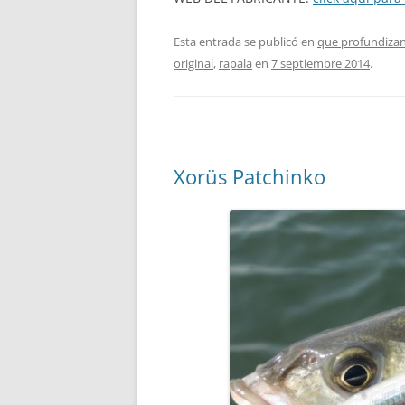
Esta entrada se publicó en
que profundizan
original
,
rapala
en
7 septiembre 2014
.
Xorüs Patchinko