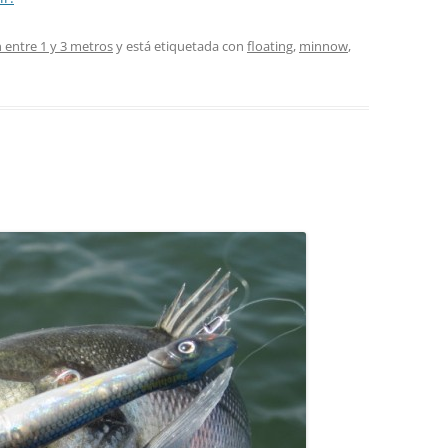
 entre 1 y 3 metros
y está etiquetada con
floating
,
minnow
,