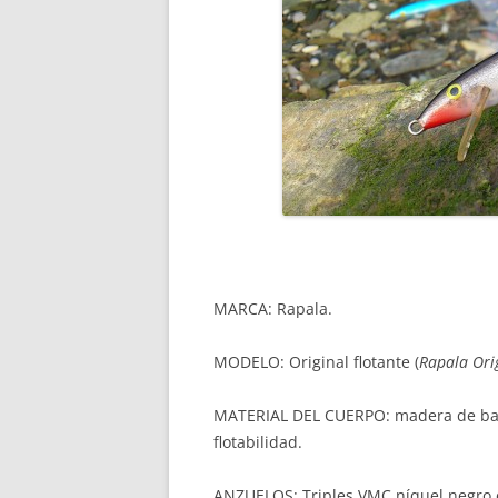
MARCA: Rapala.
MODELO: Original flotante (
Rapala Orig
MATERIAL DEL CUERPO: madera de bals
flotabilidad.
ANZUELOS: Triples VMC níquel negro 