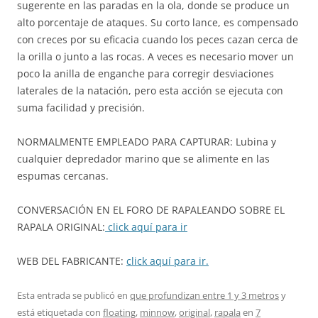
sugerente en las paradas en la ola, donde se produce un
alto porcentaje de ataques. Su corto lance, es compensado
con creces por su eficacia cuando los peces cazan cerca de
la orilla o junto a las rocas. A veces es necesario mover un
poco la anilla de enganche para corregir desviaciones
laterales de la natación, pero esta acción se ejecuta con
suma facilidad y precisión.
NORMALMENTE EMPLEADO PARA CAPTURAR: Lubina y
cualquier depredador marino que se alimente en las
espumas cercanas.
CONVERSACIÓN EN EL FORO DE RAPALEANDO SOBRE EL
RAPALA ORIGINAL:
click aquí para ir
WEB DEL FABRICANTE:
click aquí para ir.
Esta entrada se publicó en
que profundizan entre 1 y 3 metros
y
está etiquetada con
floating
,
minnow
,
original
,
rapala
en
7