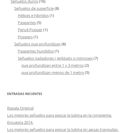
Señuelos duros
(16)
Señuelos de superficie
(8)
Hélices e híbridos
(1)
Paseantes
(5)
Pencil-Popper
(1)
Poppers
(1)
Señuelos que profundizan
(8)
Paseantes hundidos
(1)
Señuelos nadadores / Jerkbaits o minnows
(7)
que profundizan entre 1 y 3 metros
(2)
que profundizan menos de 1 metro
(5)
ENTRADAS RECIENTES
Rapala Original
Los mejores señuelos para pescar la lubina en la rompiente.
Encuesta 2014.
Los mejores señuelos para pescar la lubina en aguas tranquilas.