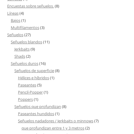
Encuestas sobre señuelos.
(8)
Líneas
(4)
Bajos
(1)
Multifilamentos
(3)
Señuelos
(27)
Señuelos blandos
(11)
Jerkbaits
(9)
Shads
(2)
Señuelos duros
(16)
Señuelos de superficie
(8)
Hélices e híbridos
(1)
Paseantes
(5)
Pencil-Popper
(1)
Poppers
(1)
Señuelos que profundizan
(8)
Paseantes hundidos
(1)
Señuelos nadadores / Jerkbaits o minnows
(7)
que profundizan entre 1 y 3 metros
(2)