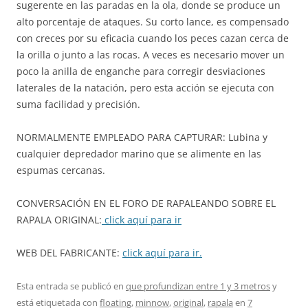
sugerente en las paradas en la ola, donde se produce un
alto porcentaje de ataques. Su corto lance, es compensado
con creces por su eficacia cuando los peces cazan cerca de
la orilla o junto a las rocas. A veces es necesario mover un
poco la anilla de enganche para corregir desviaciones
laterales de la natación, pero esta acción se ejecuta con
suma facilidad y precisión.
NORMALMENTE EMPLEADO PARA CAPTURAR: Lubina y
cualquier depredador marino que se alimente en las
espumas cercanas.
CONVERSACIÓN EN EL FORO DE RAPALEANDO SOBRE EL
RAPALA ORIGINAL:
click aquí para ir
WEB DEL FABRICANTE:
click aquí para ir.
Esta entrada se publicó en
que profundizan entre 1 y 3 metros
y
está etiquetada con
floating
,
minnow
,
original
,
rapala
en
7