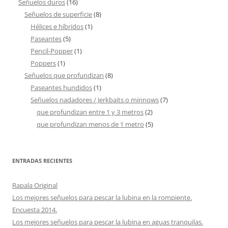
Señuelos duros
(16)
Señuelos de superficie
(8)
Hélices e híbridos
(1)
Paseantes
(5)
Pencil-Popper
(1)
Poppers
(1)
Señuelos que profundizan
(8)
Paseantes hundidos
(1)
Señuelos nadadores / Jerkbaits o minnows
(7)
que profundizan entre 1 y 3 metros
(2)
que profundizan menos de 1 metro
(5)
ENTRADAS RECIENTES
Rapala Original
Los mejores señuelos para pescar la lubina en la rompiente.
Encuesta 2014.
Los mejores señuelos para pescar la lubina en aguas tranquilas.