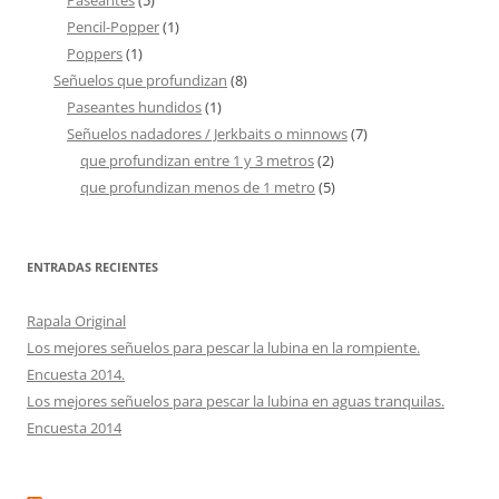
Paseantes
(5)
Pencil-Popper
(1)
Poppers
(1)
Señuelos que profundizan
(8)
Paseantes hundidos
(1)
Señuelos nadadores / Jerkbaits o minnows
(7)
que profundizan entre 1 y 3 metros
(2)
que profundizan menos de 1 metro
(5)
ENTRADAS RECIENTES
Rapala Original
Los mejores señuelos para pescar la lubina en la rompiente.
Encuesta 2014.
Los mejores señuelos para pescar la lubina en aguas tranquilas.
Encuesta 2014