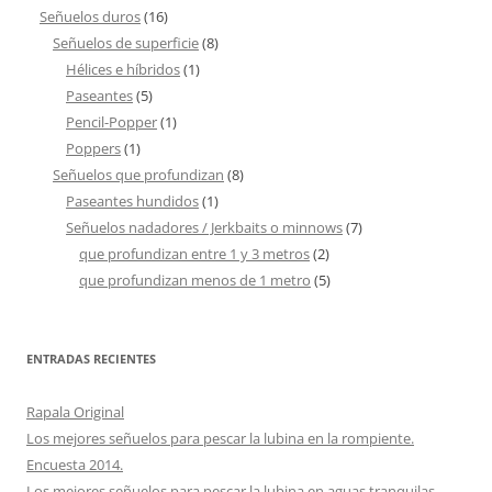
Señuelos duros
(16)
Señuelos de superficie
(8)
Hélices e híbridos
(1)
Paseantes
(5)
Pencil-Popper
(1)
Poppers
(1)
Señuelos que profundizan
(8)
Paseantes hundidos
(1)
Señuelos nadadores / Jerkbaits o minnows
(7)
que profundizan entre 1 y 3 metros
(2)
que profundizan menos de 1 metro
(5)
ENTRADAS RECIENTES
Rapala Original
Los mejores señuelos para pescar la lubina en la rompiente.
Encuesta 2014.
Los mejores señuelos para pescar la lubina en aguas tranquilas.