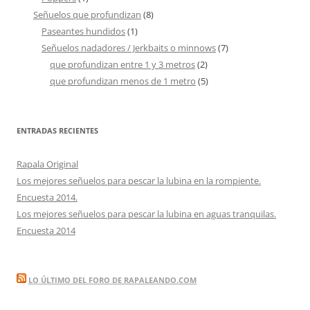
Señuelos que profundizan
(8)
Paseantes hundidos
(1)
Señuelos nadadores / Jerkbaits o minnows
(7)
que profundizan entre 1 y 3 metros
(2)
que profundizan menos de 1 metro
(5)
ENTRADAS RECIENTES
Rapala Original
Los mejores señuelos para pescar la lubina en la rompiente.
Encuesta 2014.
Los mejores señuelos para pescar la lubina en aguas tranquilas.
Encuesta 2014
LO ÚLTIMO DEL FORO DE RAPALEANDO.COM