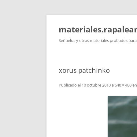
Saltar
al
contenido
materiales.rapale
Señuelos y otros materiales probados para l
xorus patchinko
Publicado el
10 octubre 2010
a
640 × 480
e